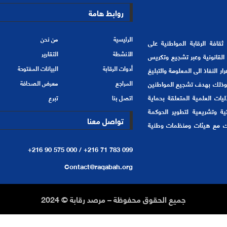
روابط هامة
الرئيسية
من نحن
201 هدفها الأسمى ترسيخ ثقافة الرقابة المواطنية على
الأنشطة
التقارير
لقانونية وعبر تشجيع وتكريس
أدوات الرقابة
البيانات المفتوحة
 النفاذ الى المعلومة والتبليغ
 وذلك بهدف تشجيع المواطنين
المراجع
معرض الصحافة
ليات العلمية المتعلقة بحماية
اتصل بنا
تبرع
ة وتشريعية لتطوير الحوكمة
تواصل معنا
يك مع هيئات ومنظمات وطنية
+216 90 575 000 /
+216 71 783 099
Contact@raqabah.org
جميع الحقوق محفوظة – مرصد رقابة © 2024