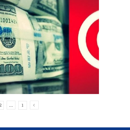
…
2
1