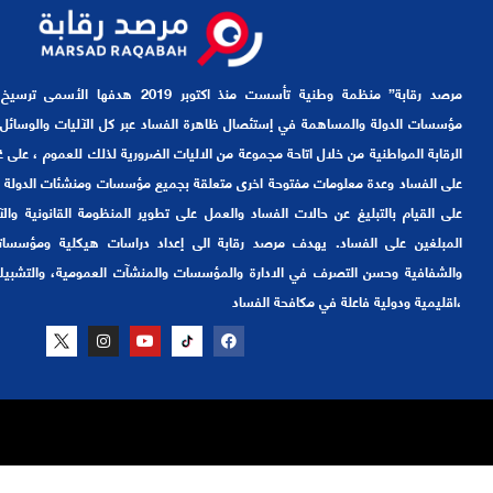
مرصد رقابة” منظمة وطنية تأسست منذ اكتوبر 9
مؤسسات الدولة والمساهمة في إستئصال ظاهرة الفساد عبر كل الآليات والوسائل ا
الرقابة المواطنية من خلال اتاحة مجموعة من الاليات الضرورية لذلك للعموم ، على غرار
على الفساد وعدة معلومات مفتوحة اخرى متعلقة بجميع مؤسسات ومنشئات الدولة
على القيام بالتبليغ عن حالات الفساد والعمل على تطوير المنظومة القانونية والآ
المبلغين على الفساد. يهدف مرصد رقابة الى إعداد دراسات هيكلية ومؤسساتي
والشفافية وحسن التصرف في الادارة والمؤسسات والمنشآت العمومية، والتشب
،اقليمية ودولية فاعلة في مكافحة الفساد