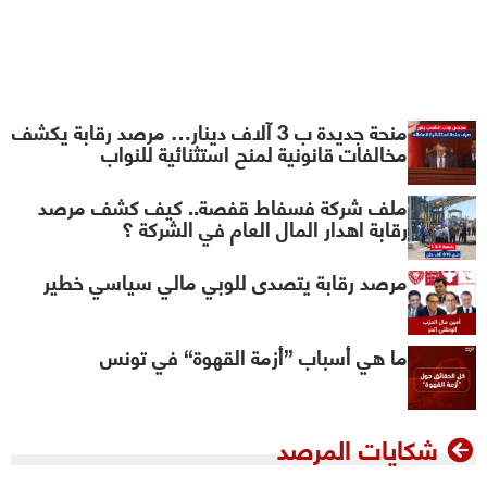
منشور الحشاني لاستخلاص معلوم انخراط
الموظفين العموميين لفائدة اتحاد الشغل
منحة جديدة ب 3 آلاف دينار… مرصد رقابة يكشف
مخالفات قانونية لمنح استثنائية للنواب
ملف شركة فسفاط قفصة.. كيف كشف مرصد
رقابة اهدار المال العام في الشركة ؟
مرصد رقابة يتصدى للوبي مالي سياسي خطير
ما هي أسباب ”أزمة القهوة“ في تونس
شكايات المرصد