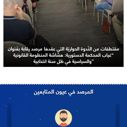
مُداخلة هاتفيّة لرئيس مرصد رقابة عماد الدائمي عبر موجَات
إذاعة جوهرة أفم “بوليتيكا”
المرصد في عيون المتابعين