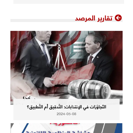
تقارير المرصد
التّجاوُزات في الإنتدَابات: التَّدقِيق أم التَّطبيق؟
2024-05-08