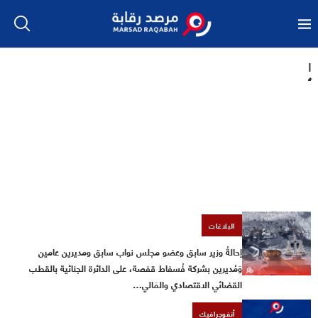
ا
فيديوهات
قرار تاريخي لصالح مرصد رقابة… المحكمة الإدارية تؤيد قرار هيئة النفاذ
وتفرض على القيادة النقابية الاستجابة لواجب الشفافية
البلاغات
إحالةُ وزير سابق وعضو مجلس نواب سابق ومديرين عامين
وَمُديرين بشركة فُسفاط قفصة، على الدائرة الجنائية بالقطب
القضائي الاقتصادي والمَالي…
أنفوجرافيك