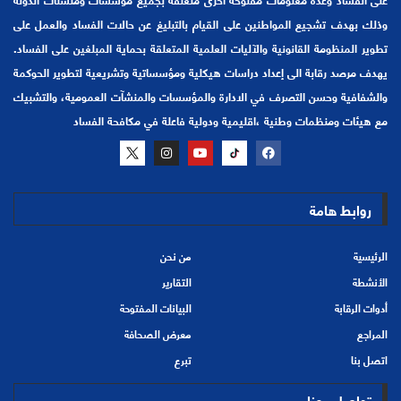
وذلك بهدف تشجيع المواطنين على القيام بالتبليغ عن حالات الفساد والعمل على
تطوير المنظومة القانونية والآليات العلمية المتعلقة بحماية المبلغين على الفساد.
يهدف مرصد رقابة الى إعداد دراسات هيكلية ومؤسساتية وتشريعية لتطوير الحوكمة
والشفافية وحسن التصرف في الادارة والمؤسسات والمنشآت العمومية، والتشبيك
مع هيئات ومنظمات وطنية ،اقليمية ودولية فاعلة في مكافحة الفساد
روابط هامة
الرئيسية
من نحن
الأنشطة
التقارير
أدوات الرقابة
البيانات المفتوحة
المراجع
معرض الصحافة
اتصل بنا
تبرع
تواصل معنا