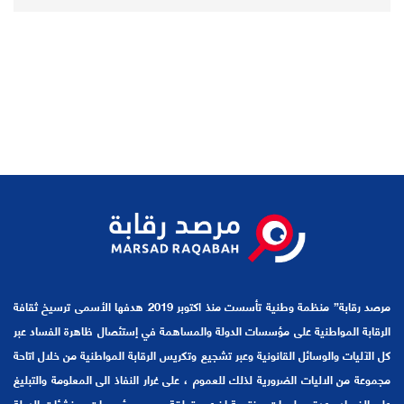
مرصد رقابة” منظمة وطنية تأسست منذ اكتوبر 2019 هدفها الأسمى ترسيخ ثقافة
الرقابة المواطنية على مؤسسات الدولة والمساهمة في إستئصال ظاهرة الفساد عبر
كل الآليات والوسائل القانونية وعبر تشجيع وتكريس الرقابة المواطنية من خلال اتاحة
مجموعة من الاليات الضرورية لذلك للعموم ، على غرار النفاذ الى المعلومة والتبليغ
على الفساد وعدة معلومات مفتوحة اخرى متعلقة بجميع مؤسسات ومنشئات الدولة