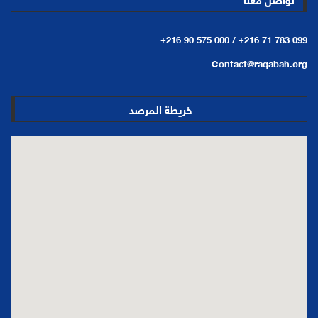
+216 90 575 000 /
+216 71 783 099
Contact@raqabah.org
خريطة المرصد