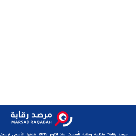
مرصد رقابة” منظمة وطنية تأسست منذ اكتوبر 9