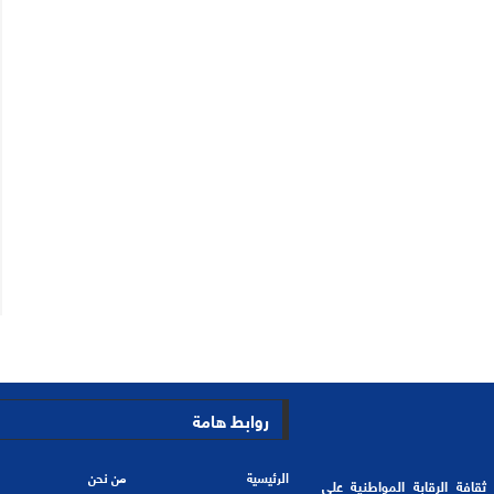
روابط هامة
الرئيسية
من نحن
201 هدفها الأسمى ترسيخ ثقافة الرقابة المواطنية على