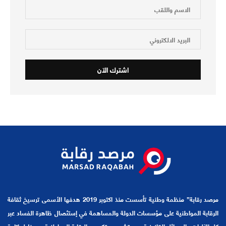
مرصد رقابة” منظمة وطنية تأسست منذ اكتوبر 2019 هدفها الأسمى ترسيخ ثقافة
الرقابة المواطنية على مؤسسات الدولة والمساهمة في إستئصال ظاهرة الفساد عبر
كل الآليات والوسائل القانونية وعبر تشجيع وتكريس الرقابة المواطنية من خلال اتاحة