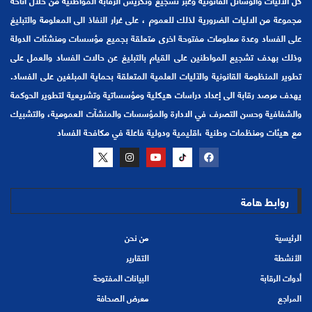
مجموعة من الاليات الضرورية لذلك للعموم ، على غرار النفاذ الى المعلومة والتبليغ
على الفساد وعدة معلومات مفتوحة اخرى متعلقة بجميع مؤسسات ومنشئات الدولة
وذلك بهدف تشجيع المواطنين على القيام بالتبليغ عن حالات الفساد والعمل على
تطوير المنظومة القانونية والآليات العلمية المتعلقة بحماية المبلغين على الفساد.
يهدف مرصد رقابة الى إعداد دراسات هيكلية ومؤسساتية وتشريعية لتطوير الحوكمة
والشفافية وحسن التصرف في الادارة والمؤسسات والمنشآت العمومية، والتشبيك
مع هيئات ومنظمات وطنية ،اقليمية ودولية فاعلة في مكافحة الفساد
روابط هامة
الرئيسية
من نحن
الأنشطة
التقارير
أدوات الرقابة
البيانات المفتوحة
المراجع
معرض الصحافة