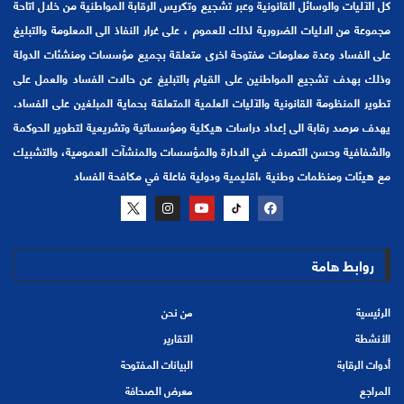
كل الآليات والوسائل القانونية وعبر تشجيع وتكريس الرقابة المواطنية من خلال اتاحة
مجموعة من الاليات الضرورية لذلك للعموم ، على غرار النفاذ الى المعلومة والتبليغ
على الفساد وعدة معلومات مفتوحة اخرى متعلقة بجميع مؤسسات ومنشئات الدولة
وذلك بهدف تشجيع المواطنين على القيام بالتبليغ عن حالات الفساد والعمل على
تطوير المنظومة القانونية والآليات العلمية المتعلقة بحماية المبلغين على الفساد.
يهدف مرصد رقابة الى إعداد دراسات هيكلية ومؤسساتية وتشريعية لتطوير الحوكمة
والشفافية وحسن التصرف في الادارة والمؤسسات والمنشآت العمومية، والتشبيك
مع هيئات ومنظمات وطنية ،اقليمية ودولية فاعلة في مكافحة الفساد
روابط هامة
الرئيسية
من نحن
الأنشطة
التقارير
أدوات الرقابة
البيانات المفتوحة
المراجع
معرض الصحافة