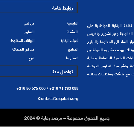
روابط هامة
الرئيسية
من نحن
201 هدفها الأسمى ترسيخ ثقافة الرقابة المواطنية على
الأنشطة
التقارير
لقانونية وعبر تشجيع وتكريس
أدوات الرقابة
البيانات المفتوحة
 النفاذ الى المعلومة والتبليغ
 وذلك بهدف تشجيع المواطنين
المراجع
معرض الصحافة
ليات العلمية المتعلقة بحماية
اتصل بنا
تبرع
ة وتشريعية لتطوير الحوكمة
تواصل معنا
يك مع هيئات ومنظمات وطنية
+216 90 575 000 /
+216 71 783 099
Contact@raqabah.org
جميع الحقوق محفوظة – مرصد رقابة © 2024