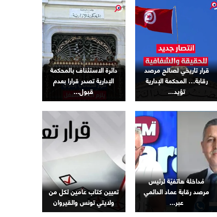
قرار تاريخي لصالح مرصد
دائرة الاستئناف بالمحكمة
رقابة… المحكمة الإدارية
الإدارية تصدر قرارا بعدم
تؤيد...
قبول...
مُداخلة هاتفيّة لرئيس
مرصد رقابة عماد الدائمي
تعيين كتاب عامين لكل من
عبر...
ولايتي تونس والقيروان