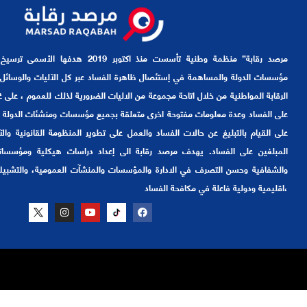
مرصد رقابة” منظمة وطنية تأسست منذ اكتوبر 9
مؤسسات الدولة والمساهمة في إستئصال ظاهرة الفساد عبر كل الآليات والوسائل ا
الرقابة المواطنية من خلال اتاحة مجموعة من الاليات الضرورية لذلك للعموم ، على غرار
على الفساد وعدة معلومات مفتوحة اخرى متعلقة بجميع مؤسسات ومنشئات الدولة
على القيام بالتبليغ عن حالات الفساد والعمل على تطوير المنظومة القانونية والآ
المبلغين على الفساد. يهدف مرصد رقابة الى إعداد دراسات هيكلية ومؤسساتي
والشفافية وحسن التصرف في الادارة والمؤسسات والمنشآت العمومية، والتشب
،اقليمية ودولية فاعلة في مكافحة الفساد