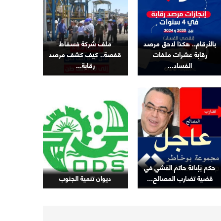
بالأرقام.. هكذا لاحق مرصد
ملف شركة فسفاط
رقابة عشرات ملفات
قفصة.. كيف كشف مرصد
الفساد...
رقابة...
حكم بإدانة حاتم العشي في
قضية تضارب المصالح...
ديوان تنمية الجنوب