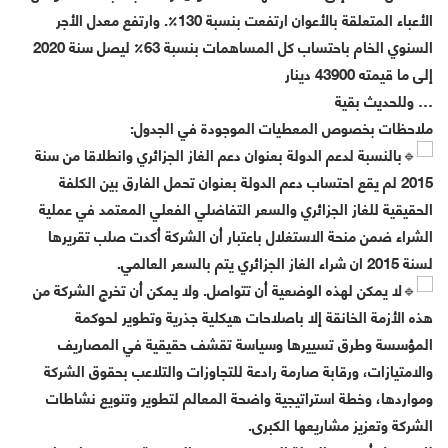
الأعباء المتعلقة بالأعوان ارتفعت بنسبة 130٪. وارتفع معدل الأجر
السنوي الخام باحتساب كل المساهمات بنسبة 63٪ ليصل سنة 2020
إلى ما قيمته 43900 دينار
… وللحديث بقية
ملاحظات بخصوص المعطيات الموجودة في الجدول:
بالنسبة لدعم الدولة بعنوان دعم الغاز الجزائري وانطلاقا من سنة
2015 لم يقع احتساب دعم الدولة بعنوان تحمل الفارق بين الكلفة
الحقيقية للغاز الجزائري والسعر التفاضلي الفعلي المعتمد في عملية
الشراء ضمن منحة الاستغلال باعتبار أن الشركة أكدت صلب تقريرها
لسنة 2015 ان شراء الغاز الجزائري يتم بالسعر العالمي.
لا يمكن لهذه الوضعية أن تتواصل. ولا يمكن أن تخرج الشركة من
هذه الأزمة الخانقة إلا باصلاحات هيكلية جذرية وتطوير لحوكمة
المؤسسة وطرق تسييرها وسياسة تقشف حقيقية في المصاريف
والامتيازات، ورقابة صارمة رادعة للتجاوزات والتلاعب بحقوق الشركة
ومواردها، وخطة استراتيجية واضحة المعالم لتطوير وتنويع نشاطات
الشركة وتعزيز مشاريعها الكبرى.