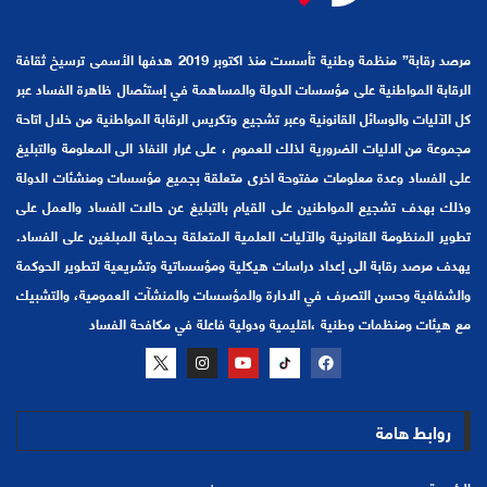
مرصد رقابة” منظمة وطنية تأسست منذ اكتوبر 2019 هدفها الأسمى ترسيخ ثقافة
الرقابة المواطنية على مؤسسات الدولة والمساهمة في إستئصال ظاهرة الفساد عبر
كل الآليات والوسائل القانونية وعبر تشجيع وتكريس الرقابة المواطنية من خلال اتاحة
مجموعة من الاليات الضرورية لذلك للعموم ، على غرار النفاذ الى المعلومة والتبليغ
على الفساد وعدة معلومات مفتوحة اخرى متعلقة بجميع مؤسسات ومنشئات الدولة
وذلك بهدف تشجيع المواطنين على القيام بالتبليغ عن حالات الفساد والعمل على
تطوير المنظومة القانونية والآليات العلمية المتعلقة بحماية المبلغين على الفساد.
يهدف مرصد رقابة الى إعداد دراسات هيكلية ومؤسساتية وتشريعية لتطوير الحوكمة
والشفافية وحسن التصرف في الادارة والمؤسسات والمنشآت العمومية، والتشبيك
مع هيئات ومنظمات وطنية ،اقليمية ودولية فاعلة في مكافحة الفساد
روابط هامة