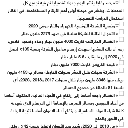
مرصد رقابة ينشر اليوم جدولا تفصيليا تم فيه تجميع كل
المعطيات، وينشر في مرحلة أولى أهم الأرقام المستخلصة، في انتظار
استكمال الدراسة التفصيلية.
وضعية الشركة التونسية للكهرباء والغاز موفى 2020:
الأموال الذاتية للشركة سلبية في حدود 2279 مليون دينار
الخسائر المتراكمة قاربت 4000 مليون دينار وهذه وضعية افلاس،
رغم أن تلك العشرية شهدت إرتفاع مداخيل الشركة بنسبة 135٪ لتصل
في 2020 إلى ما يقارب 5،6 مليار دينار
قيمة القروض قاربت 7000 مليون دينار
الشركة سجلت خلال العشر سنوات الفارطة خسائر ب 4153 مليون
دينار، منها 3348 مليون دينار خلال سنوات 2017 و2018 و2020، أي
بنسبة 81 بالمائة من مجموع الخسائر
الخسائر راجعة أساسا إلى إرتفاع في الأعباء المالية، المتكونة أساسا
من أعباء القروض وخسائر الصرف بالإضافة الى الارتفاع الذي شهدته
كلفة شراء المواد الأساسية، وارتفاع أعباء الاعوان أساسا نتيجة الزيادة
في الأجور والمنح
من 2010 إلى 2020، شهد عدد الأعوان ارتفاعا بنسبة 42٪ ، ولكن