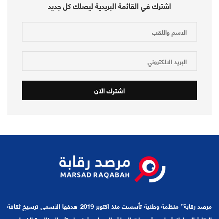
اشترك في القائمة البريدية ليصلك كل جديد
مرصد رقابة” منظمة وطنية تأسست منذ اكتوبر 2019 هدفها الأسمى ترسيخ ثقافة
الرقابة المواطنية على مؤسسات الدولة والمساهمة في إستئصال ظاهرة الفساد عبر