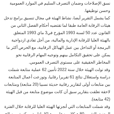
نسق الإصلاحات وضمان التصرف السليم في الموارد العمومية
وحسن توظيفها.
كما يشمل التقرير أيضا، نشاط الهيئة في مجال تنسيق برامج تدخل
هيئات الرقابة العامة طبقا لما تقتضيه أحكام الفصل الثاني من
القانون عدد 50 لسنة 1993 المؤرخ في3 ماي 1993 المتعلق
بالهيئة العليا للرقابة الإدارية والمالية، من أجل تفادي ازدواجية
البرمجة أو التداخل بين عمل الهياكل الرقابية، مع الحرص أكثر ما
يمكن على تحقيق التكامل بينهم وتوجيه المهام الرقابية نحو
المخاطر الحقيقية على مستوى التصرف العمومي.
وقد تولت الهيئة خلال سنة 2022 تأمين 62 عملية متابعة شملت
دراسة واستغلال نتائج 61 تقريرا رقابيا، وتوزعت أعمال المتابعة
بين متابعات أولى لتقارير رقابية حديثة نسبيا (20 متابعة) ومتابعات
لاحقة تعلقت بتقارير سبق أن كانت موضوع متابعة من قبل الهيئة
(42 متابعة).
وقد شملت المتابعات التي أنجزتها الهيئة العليا للرقابة خلال الفترة
المعنية بالتقرير 80 هيكلا موزعا بين هياكل إدارية مركزية ومصالح