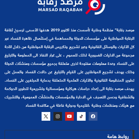
مرصد رقابة” منظمة وطنية تأسست منذ اكتوبر 2019 هدفها الأسمى ترسيخ ثقافة
الرقابة المواطنية على مؤسسات الدولة والمساهمة في إستئصال ظاهرة الفساد عبر
كل الآليات والوسائل القانونية وعبر تشجيع وتكريس الرقابة المواطنية من خلال اتاحة
مجموعة من الاليات الضرورية لذلك للعموم ، على غرار النفاذ الى المعلومة والتبليغ
على الفساد وعدة معلومات مفتوحة اخرى متعلقة بجميع مؤسسات ومنشئات الدولة
وذلك بهدف تشجيع المواطنين على القيام بالتبليغ عن حالات الفساد والعمل على
تطوير المنظومة القانونية والآليات العلمية المتعلقة بحماية المبلغين على الفساد.
يهدف مرصد رقابة الى إعداد دراسات هيكلية ومؤسساتية وتشريعية لتطوير الحوكمة
والشفافية وحسن التصرف في الادارة والمؤسسات والمنشآت العمومية، والتشبيك
مع هيئات ومنظمات وطنية ،اقليمية ودولية فاعلة في مكافحة الفساد
روابط هامة